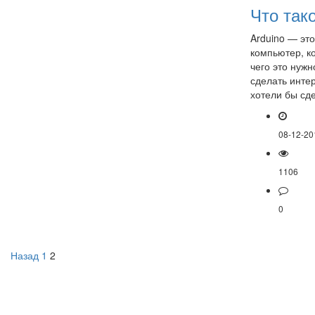
Что так
Arduino — эт
компьютер, к
чего это нуж
сделать инте
хотели бы сд
08-12-20
1106
0
Пагинация
Назад
1
2
записей