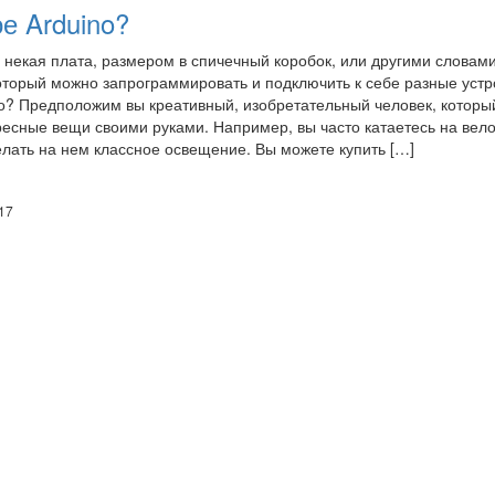
ое Arduino?
о некая плата, размером в спичечный коробок, или другими словам
оторый можно запрограммировать и подключить к себе разные устр
но? Предположим вы креативный, изобретательный человек, которы
ресные вещи своими руками. Например, вы часто катаетесь на вел
елать на нем классное освещение. Вы можете купить […]
17